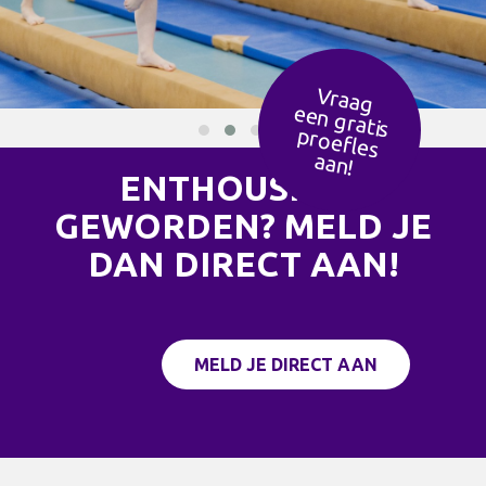
Vraag
een g
ratis
ro
efles
p
aan!
ENTHOUSIAST
GEWORDEN? MELD JE
DAN DIRECT AAN!
MELD JE DIRECT AAN