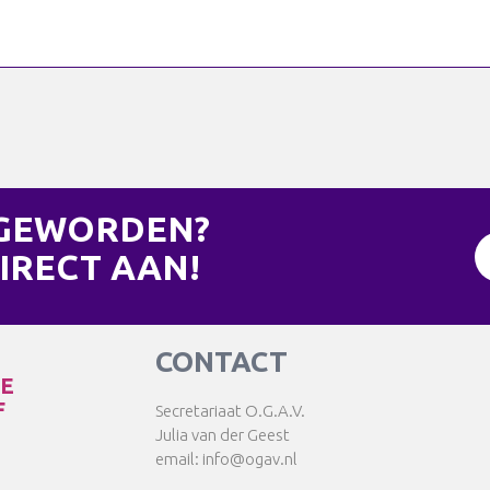
 GEWORDEN?
IRECT AAN!
CONTACT
TE
F
Secretariaat O.G.A.V.
Julia van der Geest
email: info@ogav.nl