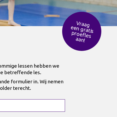
Vraag
een g
ratis
ro
efles
p
aan!
r sommige lessen hebben we
de betreffende les.
ande formulier in. Wij nemen
older terecht.