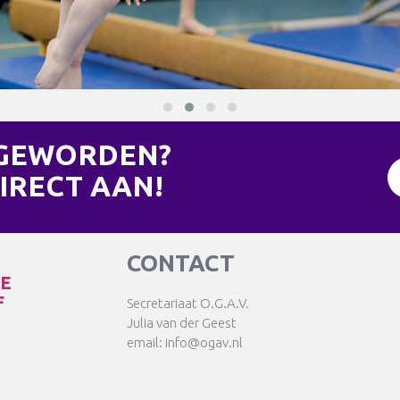
 GEWORDEN?
IRECT AAN!
CONTACT
TE
F
Secretariaat O.G.A.V.
Julia van der Geest
email: info@ogav.nl