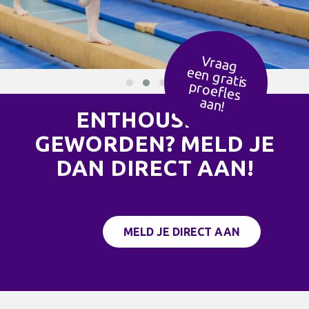
Vraag
een g
ratis
ro
efles
p
aan!
ENTHOUSIAST
GEWORDEN? MELD JE
DAN DIRECT AAN!
MELD JE DIRECT AAN