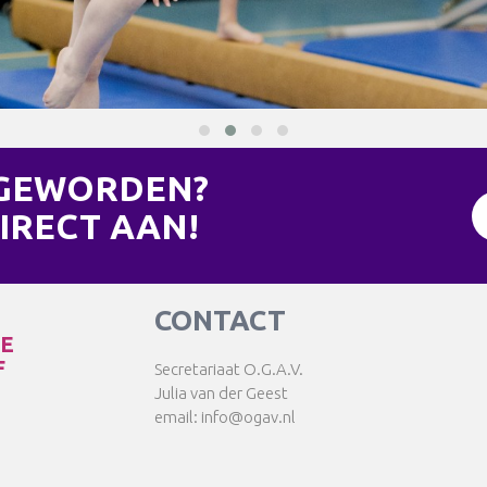
 GEWORDEN?
IRECT AAN!
CONTACT
TE
F
Secretariaat O.G.A.V.
Julia van der Geest
email: info@ogav.nl