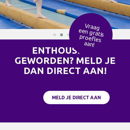
Vraag
een g
ratis
ro
efles
p
aan!
ENTHOUSIAST
GEWORDEN? MELD JE
DAN DIRECT AAN!
MELD JE DIRECT AAN