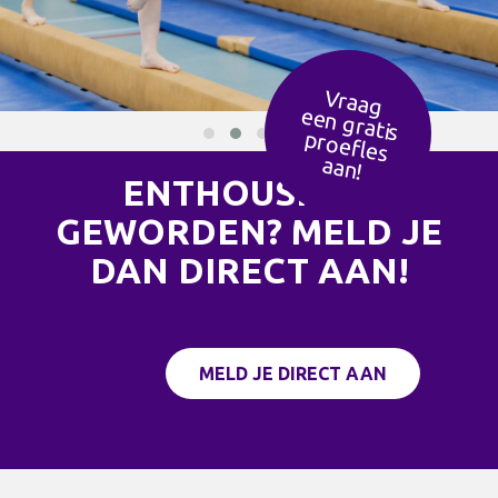
Vraag
een g
ratis
ro
efles
p
aan!
ENTHOUSIAST
GEWORDEN? MELD JE
DAN DIRECT AAN!
MELD JE DIRECT AAN