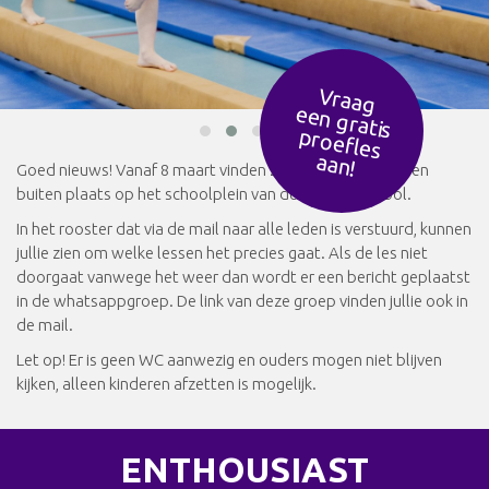
Vraag
een g
ratis
ro
efles
p
aan!
Goed nieuws! Vanaf 8 maart vinden zoveel mogelijk lessen
buiten plaats op het schoolplein van de Hofdijckschool.
In het rooster dat via de mail naar alle leden is verstuurd, kunnen
jullie zien om welke lessen het precies gaat. Als de les niet
doorgaat vanwege het weer dan wordt er een bericht geplaatst
in de whatsappgroep. De link van deze groep vinden jullie ook in
de mail.
Let op! Er is geen WC aanwezig en ouders mogen niet blijven
kijken, alleen kinderen afzetten is mogelijk.
ENTHOUSIAST