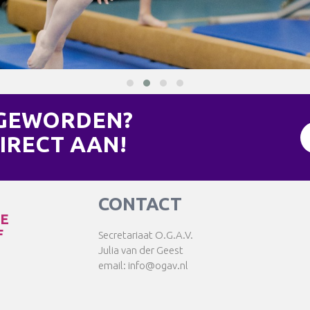
 GEWORDEN?
IRECT AAN!
CONTACT
TE
F
Secretariaat O.G.A.V.
Julia van der Geest
email: info@ogav.nl