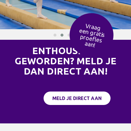
Vraag
een g
ratis
ro
efles
p
aan!
ENTHOUSIAST
GEWORDEN? MELD JE
DAN DIRECT AAN!
MELD JE DIRECT AAN