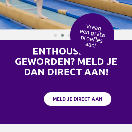
Vraag
een g
ratis
ro
efles
p
aan!
ENTHOUSIAST
GEWORDEN? MELD JE
DAN DIRECT AAN!
MELD JE DIRECT AAN