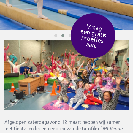
Vraag
een g
ratis
ro
efles
p
aan!
Afgelopen zaterdagavond 12 maart hebben wij samen
met tientallen leden genoten van de turnfilm “
MCKenna