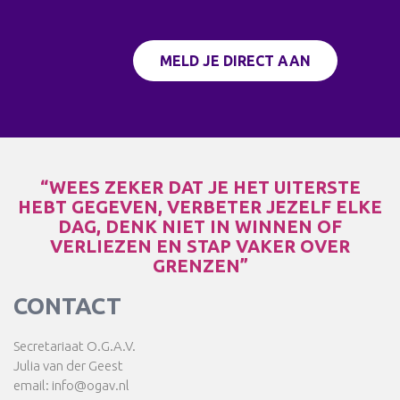
MELD JE DIRECT AAN
“WEES ZEKER DAT JE HET UITERSTE
HEBT GEGEVEN, VERBETER JEZELF ELKE
DAG, DENK NIET IN WINNEN OF
VERLIEZEN EN STAP VAKER OVER
GRENZEN”
CONTACT
Secretariaat O.G.A.V.
Julia van der Geest
email: info@ogav.nl