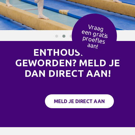
Vraag
een g
ratis
ro
efles
p
aan!
ENTHOUSIAST
GEWORDEN? MELD JE
DAN DIRECT AAN!
MELD JE DIRECT AAN