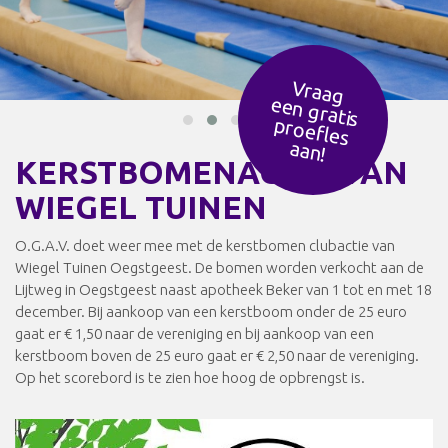
Vraag
een g
ratis
ro
efles
p
aan!
KERSTBOMENACTIE VAN
WIEGEL TUINEN
O.G.A.V. doet weer mee met de kerstbomen clubactie van
Wiegel Tuinen Oegstgeest. De bomen worden verkocht aan de
Lijtweg in Oegstgeest naast apotheek Beker van 1 tot en met 18
december. Bij aankoop van een kerstboom onder de 25 euro
gaat er € 1,50 naar de vereniging en bij aankoop van een
kerstboom boven de 25 euro gaat er € 2,50 naar de vereniging.
Op het scorebord is te zien hoe hoog de opbrengst is.