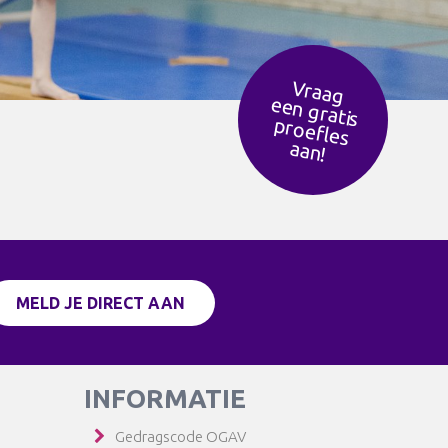
Vraag
een g
ratis
ro
efles
p
aan!
MELD JE DIRECT AAN
INFORMATIE
Gedragscode OGAV