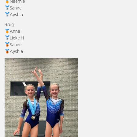
Naemie
Sanne
Ayshia
Brug
Anna
Lieke H
Sanne
Ayshia