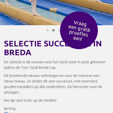
Vraag
een g
ratis
ro
efles
p
aan!
SELECTIE SUCCESVOL IN
BREDA
De selectie is dit seizoen voor het eerst weer in actie gekomen
tijdens de Turn Total Breda Cup.
Dit betekende nieuwe oefeningen en voor de meesten een
nieuw niveau. Ze deden dit zeer succesvol, met meerdere
gouden medailles op alle onderdelen. Zie hieronder voor de
uitslagen.
We zijn zeer trots op de meiden!
Sprong