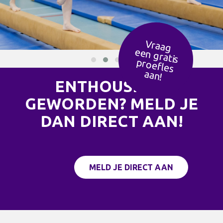
Vraag
een g
ratis
ro
efles
p
aan!
ENTHOUSIAST
GEWORDEN? MELD JE
DAN DIRECT AAN!
MELD JE DIRECT AAN