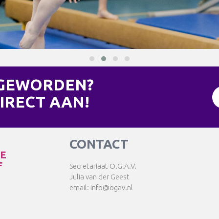
 GEWORDEN?
IRECT AAN!
CONTACT
TE
F
Secretariaat O.G.A.V.
Julia van der Geest
email: info@ogav.nl