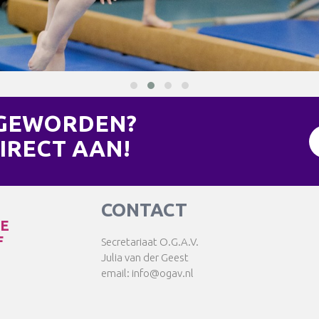
 GEWORDEN?
IRECT AAN!
CONTACT
TE
F
Secretariaat O.G.A.V.
Julia van der Geest
email: info@ogav.nl