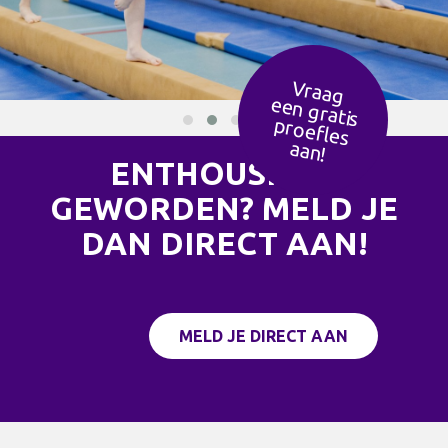
Vraag
een g
ratis
ro
efles
p
aan!
ENTHOUSIAST
GEWORDEN? MELD JE
DAN DIRECT AAN!
MELD JE DIRECT AAN