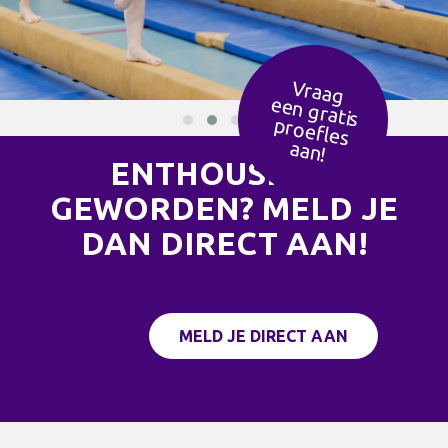
Vraag
een g
ratis
ro
efles
p
aan!
ENTHOUSIAST
GEWORDEN? MELD JE
DAN DIRECT AAN!
MELD JE DIRECT AAN